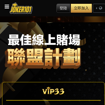
登陸
立即加入